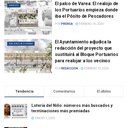
El palco de Varea: El realojo de
VARIOS
los Portuarios empieza donde
iba el Pósito de Pescadores
POR
PRENSA
FEBRERO 14, 2024
El Ayuntamiento adjudica la
VALENCIA CIUDAD
redacción del proyecto que
sustituirá al Bloque Portuarios
para realojar a los vecinos
POR
REDACCION
FEBRERO 12, 2024
Tendencia
Comentarios
El último
Lotería del Niño: números más buscados y
terminaciones más premiadas
ENERO 2, 2025