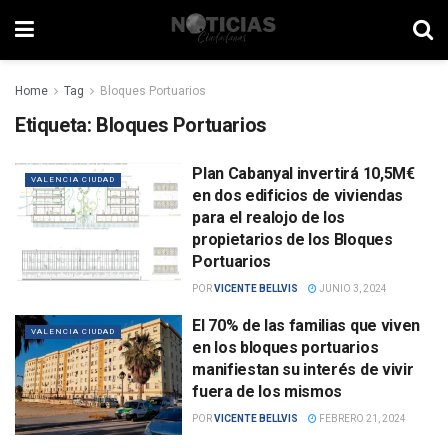
Home
Tag
Bloques Portuarios
Etiqueta:
Bloques Portuarios
Plan Cabanyal invertirá 10,5M€
VALENCIA CIUDAD
en dos edificios de viviendas
para el realojo de los
propietarios de los Bloques
Portuarios
POR
VICENTE BELLVIS
JUNIO 3, 2024
El 70% de las familias que viven
VALENCIA CIUDAD
en los bloques portuarios
manifiestan su interés de vivir
fuera de los mismos
POR
VICENTE BELLVIS
FEBRERO 21, 2024