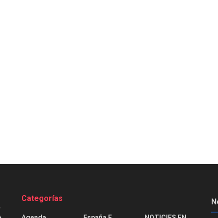
Categorías
N
Agenda
España E
NOTICIES EN