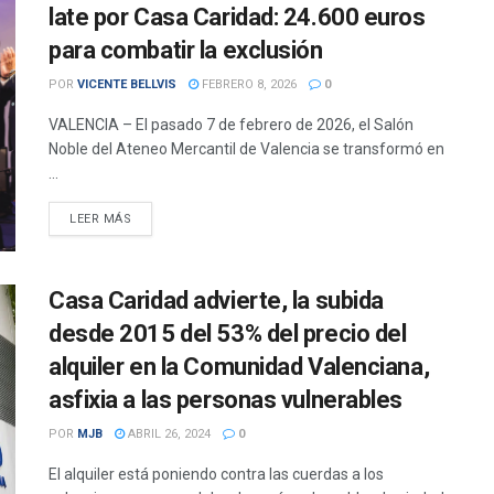
late por Casa Caridad: 24.600 euros
para combatir la exclusión
POR
VICENTE BELLVIS
FEBRERO 8, 2026
0
VALENCIA – El pasado 7 de febrero de 2026, el Salón
Noble del Ateneo Mercantil de Valencia se transformó en
...
DETAILS
LEER MÁS
Casa Caridad advierte, la subida
desde 2015 del 53% del precio del
alquiler en la Comunidad Valenciana,
asfixia a las personas vulnerables
POR
MJB
ABRIL 26, 2024
0
El alquiler está poniendo contra las cuerdas a los