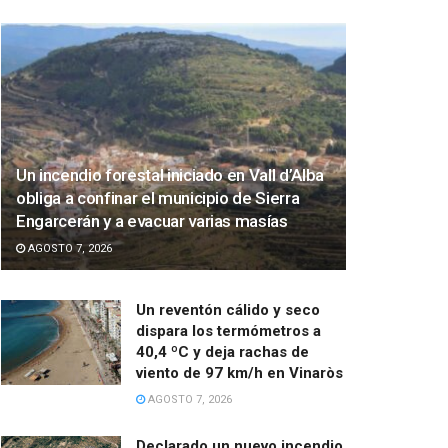
Un incendio forestal iniciado en Vall d’Alba
obliga a confinar el municipio de Sierra
Engarcerán y a evacuar varias masías
AGOSTO 7, 2026
Un reventón cálido y seco
dispara los termómetros a
40,4 ºC y deja rachas de
viento de 97 km/h en Vinaròs
AGOSTO 7, 2026
Declarado un nuevo incendio