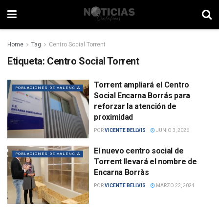
Home
Tag
Centro Social Torrent
Etiqueta:
Centro Social Torrent
Torrent ampliará el Centro
POBLACIONES DE VALENCIA
Social Encarna Borrás para
reforzar la atención de
proximidad
POR
VICENTE BELLVIS
JUNIO 3, 2026
El nuevo centro social de
POBLACIONES DE VALENCIA
Torrent llevará el nombre de
Encarna Borràs
POR
VICENTE BELLVIS
MARZO 22, 2024