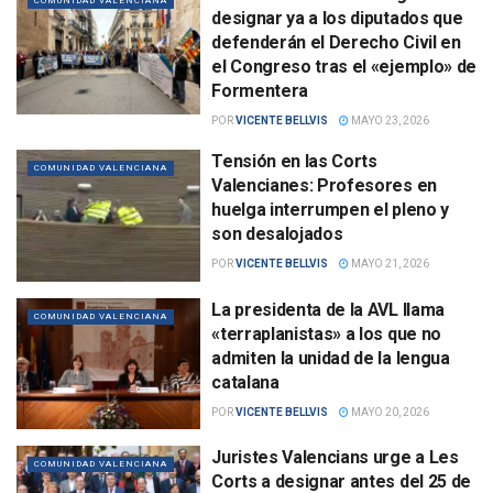
COMUNIDAD VALENCIANA
designar ya a los diputados que
defenderán el Derecho Civil en
el Congreso tras el «ejemplo» de
Formentera
POR
VICENTE BELLVIS
MAYO 23, 2026
Tensión en las Corts
COMUNIDAD VALENCIANA
Valencianes: Profesores en
huelga interrumpen el pleno y
son desalojados
POR
VICENTE BELLVIS
MAYO 21, 2026
La presidenta de la AVL llama
COMUNIDAD VALENCIANA
«terraplanistas» a los que no
admiten la unidad de la lengua
catalana
POR
VICENTE BELLVIS
MAYO 20, 2026
Juristes Valencians urge a Les
COMUNIDAD VALENCIANA
Corts a designar antes del 25 de