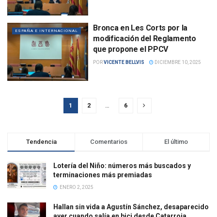
Bronca en Les Corts por la
ESPAÑA E INTERNACIONAL
modificación del Reglamento
que propone el PPCV
POR
VICENTE BELLVIS
DICIEMBRE 10, 2025
1
2
…
6
Tendencia
Comentarios
El último
Lotería del Niño: números más buscados y
terminaciones más premiadas
ENERO 2, 2025
Hallan sin vida a Agustín Sánchez, desaparecido
ayer cuando salía en bici desde Catarroja