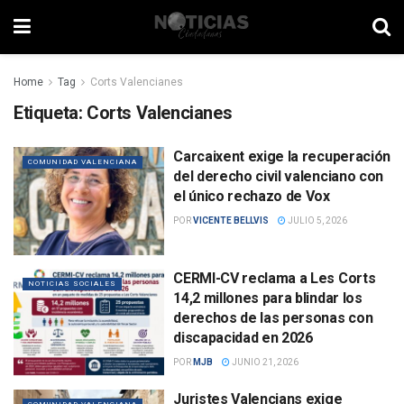
Home
Tag
Corts Valencianes
Etiqueta:
Corts Valencianes
Carcaixent exige la recuperación
COMUNIDAD VALENCIANA
del derecho civil valenciano con
el único rechazo de Vox
POR
VICENTE BELLVIS
JULIO 5, 2026
CERMI-CV reclama a Les Corts
NOTICIAS SOCIALES
14,2 millones para blindar los
derechos de las personas con
discapacidad en 2026
POR
MJB
JUNIO 21, 2026
Juristes Valencians exige