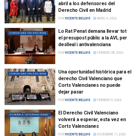
abril a los defensores del
Derecho Civil en Madrid
POR
VICENTE BELLVIS
ABRIL 4, 2026
Lo Rat Penat demana llevar tot
COMUNIDAD VALENCIANA
el presupost públic a la AVL per
deslleal i antivalenciana
POR
VICENTE BELLVIS
FEBRERO 28, 2026
Una oportunidad histórica para el
COMUNIDAD VALENCIANA
derecho Civil Valenciano que
Corts Valencianes no puede
dejar pasar
POR
VICENTE BELLVIS
FEBRERO 9, 2026
El Derecho Civil Valenciano
ESPAÑA E INTERNACIONAL
volverá a esperar, esta vez en
Corts Valencianes
POR
VICENTE BELLVIS
DICIEMBRE 11, 2025