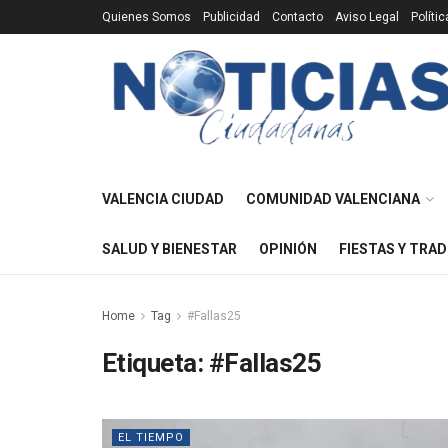
Quienes Somos
Publicidad
Contacto
Aviso Legal
Políti
VALENCIA CIUDAD
COMUNIDAD VALENCIANA
SALUD Y BIENESTAR
OPINIÓN
FIESTAS Y TRAD
Home
Tag
#Fallas25
Etiqueta:
#Fallas25
EL TIEMPO