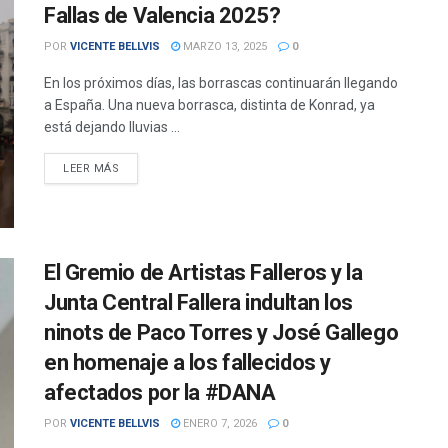
Fallas de Valencia 2025?
POR
VICENTE BELLVIS
MARZO 13, 2025
0
En los próximos días, las borrascas continuarán llegando
a España. Una nueva borrasca, distinta de Konrad, ya
está dejando lluvias ...
DETAILS
LEER MÁS
El Gremio de Artistas Falleros y la
Junta Central Fallera indultan los
ninots de Paco Torres y José Gallego
en homenaje a los fallecidos y
afectados por la #DANA
POR
VICENTE BELLVIS
ENERO 7, 2026
0