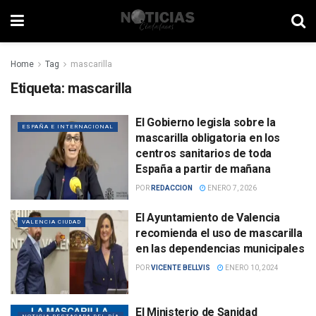
Home
Tag
mascarilla
Etiqueta:
mascarilla
El Gobierno legisla sobre la
ESPAÑA E INTERNACIONAL
mascarilla obligatoria en los
centros sanitarios de toda
España a partir de mañana
POR
REDACCION
ENERO 7, 2026
El Ayuntamiento de Valencia
VALENCIA CIUDAD
recomienda el uso de mascarilla
en las dependencias municipales
POR
VICENTE BELLVIS
ENERO 10, 2024
El Ministerio de Sanidad