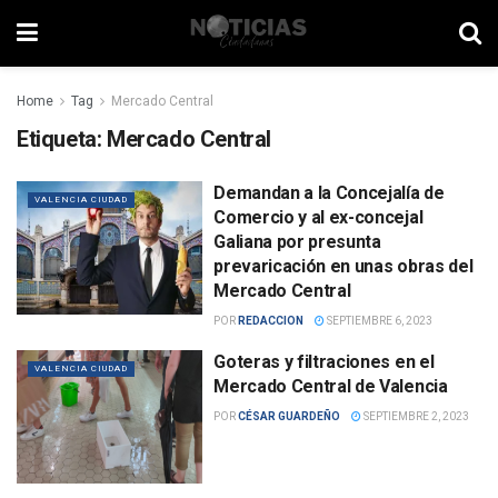
Home
Tag
Mercado Central
Etiqueta:
Mercado Central
Demandan a la Concejalía de
VALENCIA CIUDAD
Comercio y al ex-concejal
Galiana por presunta
prevaricación en unas obras del
Mercado Central
POR
REDACCION
SEPTIEMBRE 6, 2023
Goteras y filtraciones en el
VALENCIA CIUDAD
Mercado Central de Valencia
POR
CÉSAR GUARDEÑO
SEPTIEMBRE 2, 2023