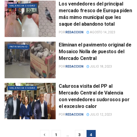
Los vendedores del principal
VALENCIA CIUDAD
mercado fresco de Europa piden
más mimo municipal que les
saque del abandono total
POR
REDACCION
AGOSTO 14, 2023
Eliminan el pavimento original de
PATRIMONIO
Mosaico Nolla de puestos del
Mercado Central
POR
REDACCION
JULIO 18, 2023
Calurosa visita del PP al
VALENCIA CIUDAD
Mercado Central de Valencia
con vendedores sudorosos por
el excesivo calor
POR
REDACCION
JULIO 12, 2023
1
…
3
4