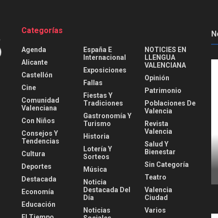
Categorías
N
Agenda
España E
NOTICIES EN
Internacional
LLENGUA
Alicante
VALENCIANA
Exposiciones
Castellón
Opinión
Fallas
Cine
Patrimonio
Fiestas Y
Comunidad
Tradiciones
Poblaciones De
Valenciana
Valencia
Gastronomía Y
Con Niños
Turismo
Revista
Valencia
Consejos Y
Historia
Tendencias
Salud Y
Lotería Y
Bienestar
Cultura
Sorteos
Sin Categoría
Deportes
Música
Teatro
Destacada
Noticia
Destacada Del
Valencia
Economía
Día
Ciudad
Educación
Noticias
Varios
El Tiempo
Sociales