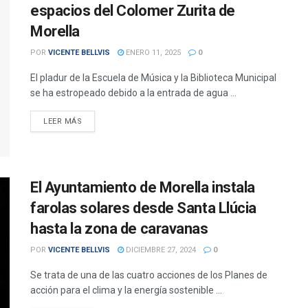
espacios del Colomer Zurita de
Morella
POR
VICENTE BELLVIS
ENERO 11, 2025
0
El pladur de la Escuela de Música y la Biblioteca Municipal
se ha estropeado debido a la entrada de agua ...
DETAILS
LEER MÁS
El Ayuntamiento de Morella instala
farolas solares desde Santa Llúcia
hasta la zona de caravanas
POR
VICENTE BELLVIS
DICIEMBRE 27, 2024
0
Se trata de una de las cuatro acciones de los Planes de
acción para el clima y la energía sostenible ...