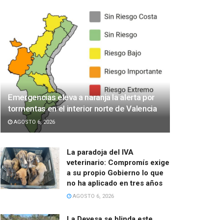
Emergencias eleva a naranja la alerta por
tormentas en el interior norte de Valencia
AGOSTO 6, 2026
La paradoja del IVA
veterinario: Compromís exige
a su propio Gobierno lo que
no ha aplicado en tres años
AGOSTO 6, 2026
La Devesa se blinda este