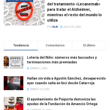
NOTICIAS SOCIALES
del tratamiento «Lecanemab»
para tratar el Alzheimer,
mientras el resto del mundo lo
utiliza
POR
MJB
JULIO 29, 2024
Tendencia
Comentarios
El último
Lotería del Niño: números más buscados y
terminaciones más premiadas
ENERO 2, 2025
Hallan sin vida a Agustín Sánchez, desaparecido
ayer cuando salía en bici desde Catarroja
MARZO 13, 2025
El ayuntamiento de Paiporta demoniza las
ayudas de la Fundación de Amancio Ortega