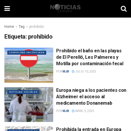
Home
Tag
prohibido
Etiqueta:
prohibido
Prohibido el baño en las playas
COMUNIDAD VALENCIANA
de El Perelló, Les Palmeres y
Motilla por contaminación fecal
POR
MJB
JULIO 10, 2025
Europa niega a los pacientes con
NOTICIAS SOCIALES
Alzheimer el acceso al
medicamento Donanemab
POR
MJB
ABRIL 3, 2025
Prohibida la entrada en Europa