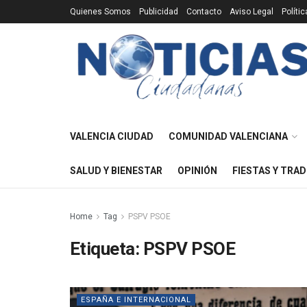
Quienes Somos
Publicidad
Contacto
Aviso Legal
Políti
VALENCIA CIUDAD
COMUNIDAD VALENCIANA
SALUD Y BIENESTAR
OPINIÓN
FIESTAS Y TRAD
Home
Tag
PSPV PSOE
Etiqueta:
PSPV PSOE
ESPAÑA E INTERNACIONAL