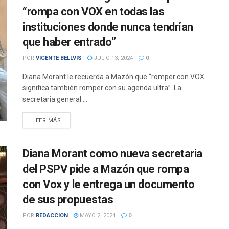
“rompa con VOX en todas las
instituciones donde nunca tendrían
que haber entrado”
POR
VICENTE BELLVIS
JULIO 13, 2024
0
Diana Morant le recuerda a Mazón que “romper con VOX
significa también romper con su agenda ultra”. La
secretaria general ...
DETAILS
LEER MÁS
Diana Morant como nueva secretaria
del PSPV pide a Mazón que rompa
con Vox y le entrega un documento
de sus propuestas
POR
REDACCION
MAYO 2, 2024
0