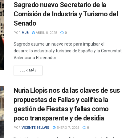
Sagredo nuevo Secretario de la
Comisión de Industria y Turismo del
Senado
POR
MJB
ABRIL 8, 2025
0
Sagredo asume un nuevo reto para impulsar el
desarrollo industrial y turístico de España y la Comunitat
Valenciana El senador ...
DETAILS
LEER MÁS
Nuria Llopis nos da las claves de sus
propuestas de Fallas y califica la
gestión de Fiestas y fallas como
poco transparente y de desidia
POR
VICENTE BELLVIS
ENERO 7, 2026
0