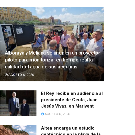
Alboraya y Meliana se unen en un proyecto
piloto para monitorizar en tiempo real la
calidad del agua de sus acequias
AGOSTO 6, 2026
El Rey recibe en audiencia al
presidente de Ceuta, Juan
Jesús Vivas, en Marivent
AGOSTO 6, 2026
Altea encarga un estudio
geotécnico en la playa de la