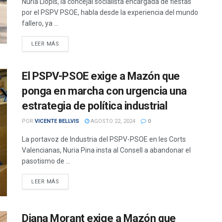
Nuria Llopis, la concejal socialista encargada de fiestas
por el PSPV PSOE, habla desde la experiencia del mundo
fallero, ya ...
DETAILS
LEER MÁS
El PSPV-PSOE exige a Mazón que
ponga en marcha con urgencia una
estrategia de política industrial
POR
VICENTE BELLVIS
AGOSTO 22, 2024
0
La portavoz de Industria del PSPV-PSOE en les Corts
Valencianas, Nuria Pina insta al Consell a abandonar el
pasotismo de ...
DETAILS
LEER MÁS
Diana Morant exige a Mazón que