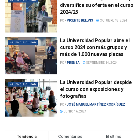
VALENCIA CIUDAD
diversifica su oferta en el curso
2024/25
POR
VICENTE BELLVIS
OCTUBRE 18, 2024
La Universidad Popular abre el
VALENCIA CIUDAD
curso 2024 con más grupos y
más de 1.000 nuevas plazas
POR
PRENSA
SEPTIEMBRE 14, 2024
La Universidad Popular despide
VALENCIA CIUDAD
el curso con exposiciones y
fotografías
POR
JOSÉ MANUEL MARTÍNEZ RODRÍGUEZ
JUNIO 16, 2024
Tendencia
Comentarios
El último