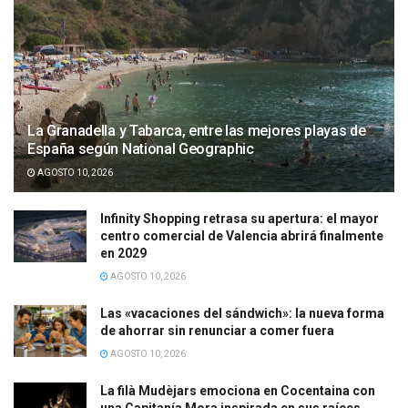
La Granadella y Tabarca, entre las mejores playas de
España según National Geographic
AGOSTO 10, 2026
Infinity Shopping retrasa su apertura: el mayor
centro comercial de Valencia abrirá finalmente
en 2029
AGOSTO 10, 2026
Las «vacaciones del sándwich»: la nueva forma
de ahorrar sin renunciar a comer fuera
AGOSTO 10, 2026
La filà Mudèjars emociona en Cocentaina con
una Capitanía Mora inspirada en sus raíces