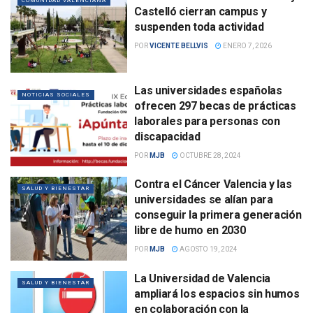
COMUNIDAD VALENCIANA
Castelló cierran campus y
suspenden toda actividad
POR
VICENTE BELLVIS
ENERO 7, 2026
Las universidades españolas
NOTICIAS SOCIALES
ofrecen 297 becas de prácticas
laborales para personas con
discapacidad
POR
MJB
OCTUBRE 28, 2024
Contra el Cáncer Valencia y las
SALUD Y BIENESTAR
universidades se alían para
conseguir la primera generación
libre de humo en 2030
POR
MJB
AGOSTO 19, 2024
La Universidad de Valencia
SALUD Y BIENESTAR
ampliará los espacios sin humos
en colaboración con la