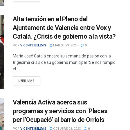
Alta tensión en el Pleno del
Ajuntament de Valencia entre Vox y
Catalá. ¿Crisis de gobierno a la vista?
POR
VICENTE BELLVIS
MARZO 29, 2024
0
María José Catalá encara su semana de pasión con la
trigésima crisis de su gobierno municipal "Se nos rompió
el ...
DETAILS
LEER MÁS
Valencia Activa acerca sus
programas y servicios con ‘Places
per l’Ocupació’ al barrio de Orriols
POR
VICENTE BELLVIS
OCTUBRE 23, 2023
0