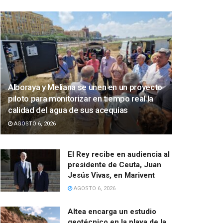
Alboraya y Meliana se unen en un proyecto
piloto para monitorizar en tiempo real la
calidad del agua de sus acequias
AGOSTO 6, 2026
El Rey recibe en audiencia al
presidente de Ceuta, Juan
Jesús Vivas, en Marivent
AGOSTO 6, 2026
Altea encarga un estudio
geotécnico en la playa de la