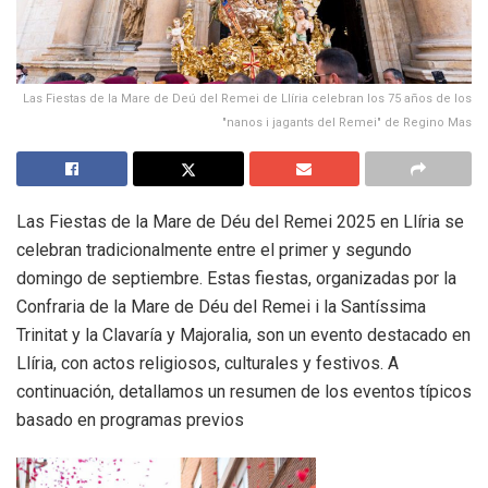
Las Fiestas de la Mare de Deú del Remei de Llíria celebran los 75 años de los
"nanos i jagants del Remei" de Regino Mas
Las Fiestas de la Mare de Déu del Remei 2025 en Llíria se
celebran tradicionalmente entre el primer y segundo
domingo de septiembre. Estas fiestas, organizadas por la
Confraria de la Mare de Déu del Remei i la Santíssima
Trinitat y la Clavaría y Majoralia, son un evento destacado en
Llíria, con actos religiosos, culturales y festivos. A
continuación, detallamos un resumen de los eventos típicos
basado en programas previos