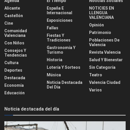
Agenda
El Tiempo
Noticias Sociales
Alicante
España E
NOTICIES EN
Internacional
LLENGUA
Castellón
VALENCIANA
Exposiciones
Cine
Opinión
Fallas
Comunidad
Patrimonio
Valenciana
Fiestas Y
Tradiciones
Poblaciones De
Con Niños
Valencia
Gastronomía Y
Consejos Y
Turismo
Revista Valencia
Tendencias
Historia
Salud Y Bienestar
Cultura
Lotería Y Sorteos
Sin Categoría
Deportes
Música
Teatro
Destacada
Noticia Destacada
Valencia Ciudad
Economía
Del Día
Varios
Educación
Noticia destacada del día