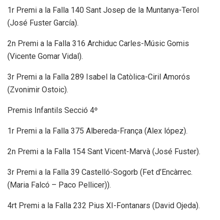
1r Premi a la Falla 140 Sant Josep de la Muntanya-Terol
(José Fuster García).
2n Premi a la Falla 316 Archiduc Carles-Músic Gomis
(Vicente Gomar Vidal).
3r Premi a la Falla 289 Isabel la Catòlica-Ciril Amorós
(Zvonimir Ostoic).
Premis Infantils Secció 4º
1r Premi a la Falla 375 Albereda-França (Alex lópez).
2n Premi a la Falla 154 Sant Vicent-Marvà (José Fuster).
3r Premi a la Falla 39 Castelló-Sogorb (Fet d’Encàrrec.
(Maria Falcó – Paco Pellicer)).
4rt Premi a la Falla 232 Pius XI-Fontanars (David Ojeda).