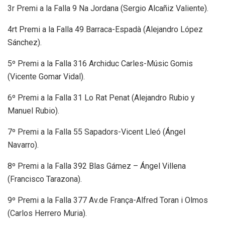
3r Premi a la Falla 9 Na Jordana (Sergio Alcañiz Valiente).
4rt Premi a la Falla 49 Barraca-Espadà (Alejandro López
Sánchez).
5º Premi a la Falla 316 Archiduc Carles-Músic Gomis
(Vicente Gomar Vidal).
6º Premi a la Falla 31 Lo Rat Penat (Alejandro Rubio y
Manuel Rubio).
7º Premi a la Falla 55 Sapadors-Vicent Lleó (Ángel
Navarro).
8º Premi a la Falla 392 Blas Gámez – Ángel Villena
(Francisco Tarazona).
9º Premi a la Falla 377 Av.de França-Alfred Toran i Olmos
(Carlos Herrero Muria).