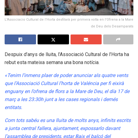
L'Associacio Cultural de l'Horta desfilarà per primera volta en l'Ofrena a la Mare
de Deu dels Desamparats
Despuix d’anys de lluita, l’Associació Cultural de l’Horta ha
rebut esta mateixa semana una bona notícia.
«Tenim l’inmens plaer de poder anunciar als quatre vents
que l’Associació Cultural l’horta de Valéncia per fi eixirà
enguany en l’ofrena de flors a la Mare de Deu, el día 17 de
març a les 23:30h junt a les cases regionals i demés
entitats.
Com tots sabéu es una lluita de molts anys, infinits escrits
a junta central fallera, ajuntament, expossarlo davant
l’assamblea de presidents, estar Baix el balcó del