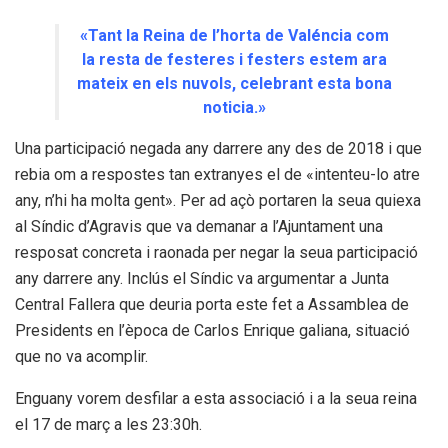
«Tant la Reina de l’horta de Valéncia com
la resta de festeres i festers estem ara
mateix en els nuvols, celebrant esta bona
noticia.»
Una participació negada any darrere any des de 2018 i que
rebia om a respostes tan extranyes el de «intenteu-lo atre
any, n’hi ha molta gent». Per ad açò portaren la seua quiexa
al Síndic d’Agravis que va demanar a l’Ajuntament una
resposat concreta i raonada per negar la seua participació
any darrere any. Inclús el Síndic va argumentar a Junta
Central Fallera que deuria porta este fet a Assamblea de
Presidents en l’època de Carlos Enrique galiana, situació
que no va acomplir.
Enguany vorem desfilar a esta associació i a la seua reina
el 17 de març a les 23:30h.