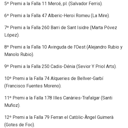
5º Premi a la Falla 11 Mercé, pl. (Salvador Ferris).
6º Premi a la Falla 47 Alberic-Heroi Romeu (La Mire).
7º Premi a la Falla 260 Barri de Sant Isidre (Marta Póvez
López).
8º Premi a la Falla 10 Avinguda de l’Oest (Alejandro Rubio y
Manolo Rubio).
9º Premi a la Falla 250 Cadis-Dénia (Sevior Y Priol Arts).
10º Premi a la Falla 74 Alqueries de Bellver-Garbí
(Francisco Fuentes Moreno).
11º Premi a la Falla 178 Illes Canàries-Trafalgar (Santi
Muñoz).
12º Premi a la Falla 79 Ferran el Catòlic-Àngel Guimerà
(Gotes de Foc).