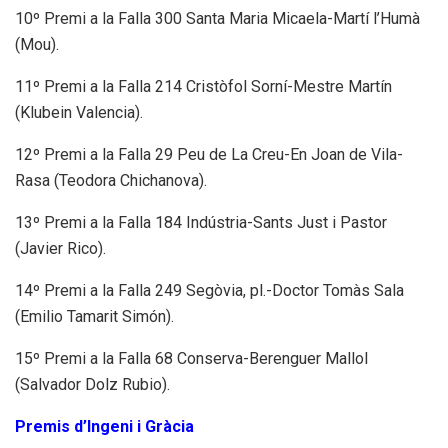
10º Premi a la Falla 300 Santa Maria Micaela-Martí l’Humà
(Mou).
11º Premi a la Falla 214 Cristòfol Sorní-Mestre Martín
(Klubein Valencia).
12º Premi a la Falla 29 Peu de La Creu-En Joan de Vila-
Rasa (Teodora Chichanova).
13º Premi a la Falla 184 Indústria-Sants Just i Pastor
(Javier Rico).
14º Premi a la Falla 249 Segòvia, pl.-Doctor Tomàs Sala
(Emilio Tamarit Simón).
15º Premi a la Falla 68 Conserva-Berenguer Mallol
(Salvador Dolz Rubio).
Premis d’Ingeni i Gràcia