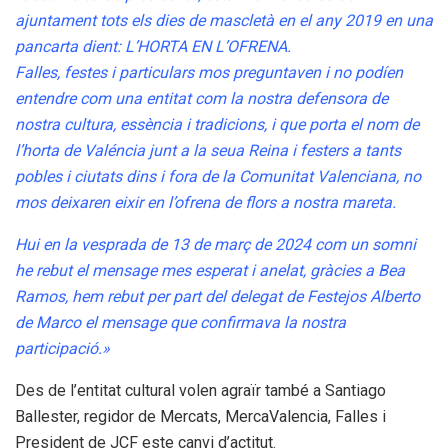
ajuntament tots els dies de mascletà en el any 2019 en una
pancarta dient: L’HORTA EN L’OFRENA.
Falles, festes i particulars mos preguntaven i no podíen
entendre com una entitat com la nostra defensora de
nostra cultura, essència i tradicions, i que porta el nom de
l’horta de Valéncia junt a la seua Reina i festers a tants
pobles i ciutats dins i fora de la Comunitat Valenciana, no
mos deixaren eixir en l’ofrena de flors a nostra mareta.
Hui en la vesprada de 13 de març de 2024 com un somni
he rebut el mensage mes esperat i anelat, gràcies a Bea
Ramos, hem rebut per part del delegat de Festejos Alberto
de Marco el mensage que confirmava la nostra
participació.»
Des de l’entitat cultural volen agraïr també a Santiago
Ballester, regidor de Mercats, MercaValencia, Falles i
President de JCF este canvi d’actitut.