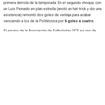
primera derrota de la temporada. En el segundo choque, con
un Luis Peinado en plan estrella (anotó un hat-trick y dio una
asistencia) remontó dos goles de ventaja para acabar
venciendo a los de la Politécnica por
6 goles a cuatro
.
El equipo de la Asociación de Futbolistas VCF es uno de
los fundadores de la modalidad y ha demostrado semana
tras semana que no le pesaba el cartel de favorito. Dirigido
por
Miguel Ángel Bossio,
exjugador del Valencia CF y
Juanma, se ha enfrentado durante tres jornadas a Vilasport
(Vila-real) y al equipo de la Universidad Politécnica UPV-IN
LENNOX durante tres para dirimir el campeón de la
Zona
Este
. Ahora, ya como ganadores de fase, el Valencia pasa a
la
final que se disputará en Las Rozas
el próximo mes de
junio.
La Liga comenzó con seis equipos, los tres valencianos y
otros tres que forman la Zona Centro-Norte, y que se ha