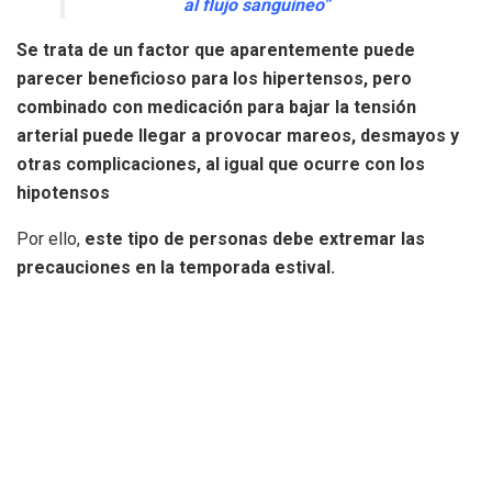
al flujo sanguíneo”
Se trata de un factor que aparentemente puede
parecer beneficioso para los hipertensos, pero
combinado con medicación para bajar la tensión
arterial puede llegar a provocar mareos, desmayos y
otras complicaciones, al igual que ocurre con los
hipotensos
Por ello,
este tipo de personas debe extremar las
precauciones en la temporada estival.
Cuidado con la deshidratación
Además, un mecanismo que emplea nuestro cuerpo para
regular la temperatura es la sudoración,