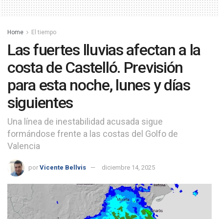
Home
El tiempo
Las fuertes lluvias afectan a la
costa de Castelló. Previsión
para esta noche, lunes y días
siguientes
Una línea de inestabilidad acusada sigue
formándose frente a las costas del Golfo de
Valencia
por
Vicente Bellvis
diciembre 14, 2025