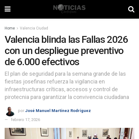
Home
Valencia Ciudad
Valencia blinda las Fallas 2026
con un despliegue preventivo
de 6.000 efectivos
El plan de seguridad para la semana grande de las
fiestas josefinas refuerza la vigilancia en
infraestructuras críticas, accesos y control de
pirotecnia para garantizar la convivencia ciudadana
por
José Manuel Martínez Rodríguez
febrero 17, 2026