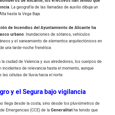
 Bomberos de Alicante, los efectivos han tenido que
encia
. La geografía de las llamadas de auxilio dibuja un
lta hasta la Vega Baja.
ción de Incendios del Ayuntamiento de Alicante ha
casco urbano
. Inundaciones de sótanos, vehículos
áneos y el saneamiento de elementos arquitectónicos en
e una tarde-noche frenética.
En la ciudad de Valencia y sus alrededores, los cuerpos de
n incidentes de relevancia hasta el momento, aunque
as células de lluvia hacia el norte.
ro y el Segura bajo vigilancia
no llega desde la costa, sino desde los pluviómetros de
n de Emergencias (CCE) de la
Generalitat
ha tenido que