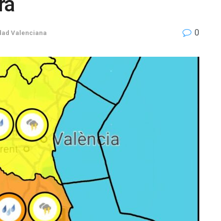
ra
0
ad Valenciana