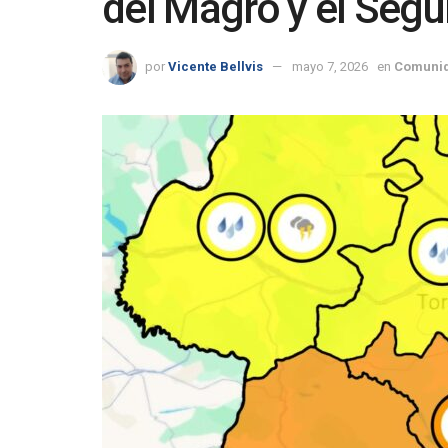
del Magro y el Segu
por
Vicente Bellvis
mayo 7, 2026
en
Comunid