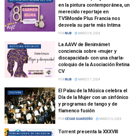
NOTICIA DESTACADA DEL DÍA
en la pintura contemporánea, un
merecido reportaje en
TV5Monde Plus Francia nos
desvela su parte más íntima
POR
MJB
MARZO 8, 2024
La AAVV de Benimámet
NOTICIAS SOCIALES
conciencia sobre «mujer y
discapacidad» con una charla-
coloquio de la Asociación Retina
CV
POR
MJB
MARZO 7, 2024
El Palau de la Música celebra el
CULTURA
Día de la Mujer con un sinfónico
y programas de tango y de
flamenco fusión
POR
CÉSAR GUARDEÑO
MARZO 6, 2024
Torrent presenta la XXXVIII
POBLACIONES DE VALENCIA