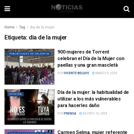
Home
Tag
dia de la mujer
Etiqueta:
dia de la mujer
900 mujeres de Torrent
POBLACIONES DE VALENCIA
celebran el Día de la Mujer con
paellas y una gran mascletà
POR
VICENTE BELLVIS
MARZO 9, 2024
Día de la mujer: la habitualidad de
OPINIÓN
utilizar a los más vulnerables
para hacerles daño
POR
PRENSA
AGOSTO 15, 2024
Carmen Selma, mujer referente