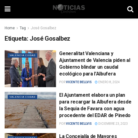
Home
Tag
José Gosalbez
Etiqueta:
José Gosalbez
Generalitat Valenciana y
VALENCIA CIUDAD
Ajuntament de Valencia piden al
Gobierno blindar un caudal
ecológico para l’Albufera
POR
VICENTE BELLVIS
ENERO 8, 2024
El Ajuntament elabora un plan
VALENCIA CIUDAD
para recargar la Albufera desde
la Sequia de Favara con agua
procedente del EDAR de Pinedo
POR
VICENTE BELLVIS
DICIEMBRE 23, 2023
La Concejalía de Mayores