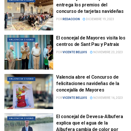
VALENCIA CIUDAD
entrega los premios del
concurso de tarjetas navideñas
POR
REDACCION
DICIEMBRE 19, 2023
El concejal de Mayores visita los
VALENCIA CIUDAD
centros de Sant Pau y Patraix
POR
VICENTE BELLVIS
NOVIEMBRE 23, 2023
Valencia abre el Concurso de
VALENCIA CIUDAD
felicitaciones navideñas de la
concejalía de Mayores
POR
VICENTE BELLVIS
NOVIEMBRE 16, 2023
El concejal de Devesa-Albufera
VALENCIA CIUDAD
explica que el agua de la
Albufera cambia de color por