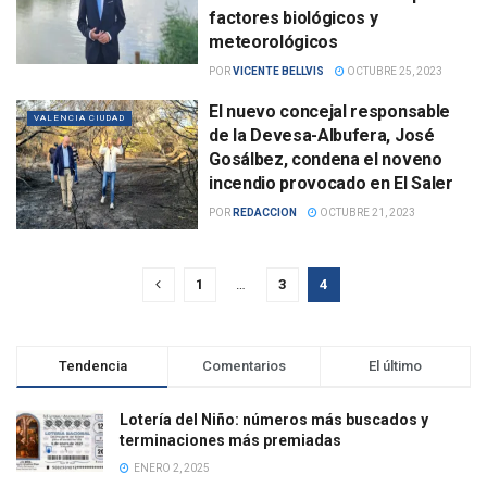
factores biológicos y
meteorológicos
POR
VICENTE BELLVIS
OCTUBRE 25, 2023
El nuevo concejal responsable
VALENCIA CIUDAD
de la Devesa-Albufera, José
Gosálbez, condena el noveno
incendio provocado en El Saler
POR
REDACCION
OCTUBRE 21, 2023
1
…
3
4
Tendencia
Comentarios
El último
Lotería del Niño: números más buscados y
terminaciones más premiadas
ENERO 2, 2025