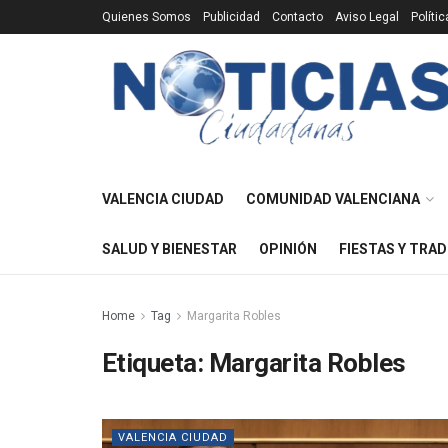
Quienes Somos
Publicidad
Contacto
Aviso Legal
Políti
VALENCIA CIUDAD
COMUNIDAD VALENCIANA
SALUD Y BIENESTAR
OPINIÓN
FIESTAS Y TRAD
Home
Tag
Margarita Robles
Etiqueta:
Margarita Robles
VALENCIA CIUDAD