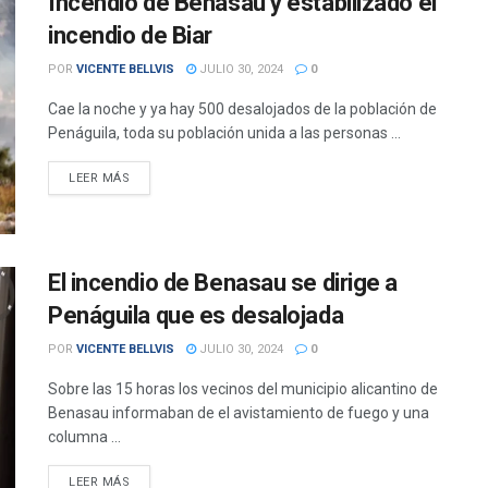
Incendio de Benasau y estabilizado el
incendio de Biar
POR
VICENTE BELLVIS
JULIO 30, 2024
0
Cae la noche y ya hay 500 desalojados de la población de
Penáguila, toda su población unida a las personas ...
DETAILS
LEER MÁS
El incendio de Benasau se dirige a
Penáguila que es desalojada
POR
VICENTE BELLVIS
JULIO 30, 2024
0
Sobre las 15 horas los vecinos del municipio alicantino de
Benasau informaban de el avistamiento de fuego y una
columna ...
DETAILS
LEER MÁS