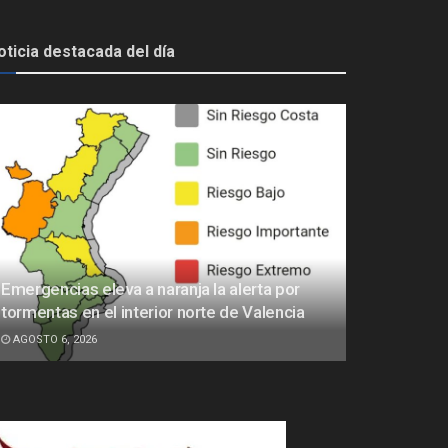
oticia destacada del día
Emergencias eleva a naranja la alerta por
tormentas en el interior norte de Valencia
AGOSTO 6, 2026