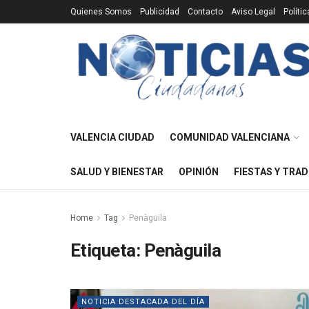
Quienes Somos
Publicidad
Contacto
Aviso Legal
Políti
VALENCIA CIUDAD
COMUNIDAD VALENCIANA
SALUD Y BIENESTAR
OPINIÓN
FIESTAS Y TRAD
Home
Tag
Penàguila
Etiqueta:
Penàguila
NOTICIA DESTACADA DEL DÍA