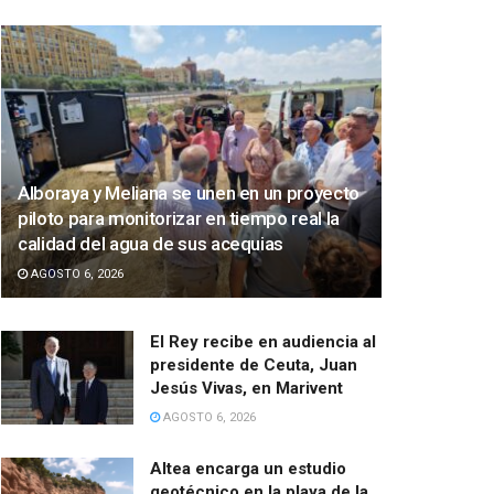
Alboraya y Meliana se unen en un proyecto
piloto para monitorizar en tiempo real la
calidad del agua de sus acequias
AGOSTO 6, 2026
El Rey recibe en audiencia al
presidente de Ceuta, Juan
Jesús Vivas, en Marivent
AGOSTO 6, 2026
Altea encarga un estudio
geotécnico en la playa de la