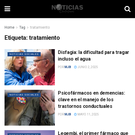
Home
Tag
tratamiento
Etiqueta:
tratamiento
Disfagia: la dificultad para tragar
NOTICIAS SOCIALES
incluso el agua
POR
MJB
JUNIO 2, 2025
Psicofármacos en demencias:
NOTICIAS SOCIALES
clave en el manejo de los
trastornos conductuales
POR
MJB
MAYO 11, 2025
Leqembi, el primer fármaco que