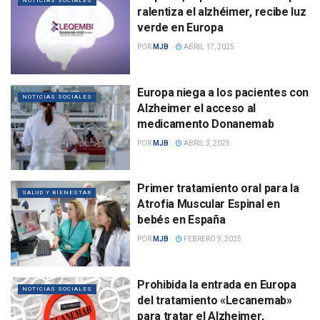
NOTICIAS SOCIALES
ralentiza el alzhéimer, recibe luz
verde en Europa
POR
MJB
ABRIL 17, 2025
Europa niega a los pacientes con
NOTICIAS SOCIALES
Alzheimer el acceso al
medicamento Donanemab
POR
MJB
ABRIL 3, 2025
Primer tratamiento oral para la
SALUD Y BIENESTAR
Atrofia Muscular Espinal en
bebés en España
POR
MJB
FEBRERO 9, 2025
Prohibida la entrada en Europa
NOTICIAS SOCIALES
del tratamiento «Lecanemab»
para tratar el Alzheimer,