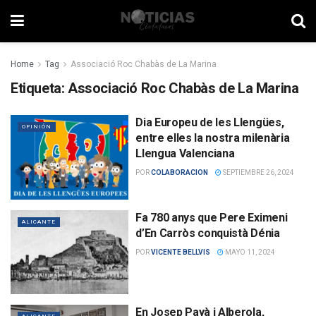
Home
Tag
Associació Roc Chabàs de La Marina
Etiqueta:
Associació Roc Chabàs de La Marina
Dia Europeu de les Llengües,
OPINIÓN
entre elles la nostra milenària
Llengua Valenciana
POR
COLABORACION
SEPTIEMBRE 26, 2024
Fa 780 anys que Pere Eximeni
ALICANTE
d’En Carròs conquistà Dénia
POR
VICENTE BELLVIS
MAYO 11, 2024
En Josep Payà i Alberola,