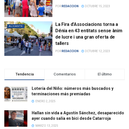
POR
REDACCION
OCTUBRE 15, 2023
La Fira d’Associacions torna a
ALICANTE
Dénia en 43 entitats sense ànim
de lucre i una gran oferta de
tallers
POR
REDACCION
OCTUBRE 12, 2023
Tendencia
Comentarios
El último
Lotería del Niño: números más buscados y
terminaciones más premiadas
ENERO 2, 2025
Hallan sin vida a Agustín Sánchez, desaparecido
ayer cuando salía en bici desde Catarroja
MARZO 13, 2025