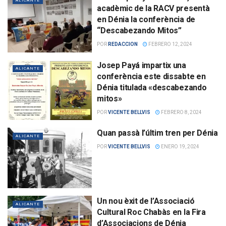
ALICANTE
acadèmic de la RACV presentà
en Dénia la conferència de
“Descabezando Mitos”
POR
REDACCION
FEBRERO 12, 2024
Josep Payá impartix una
ALICANTE
conferència este dissabte en
Dénia titulada «descabezando
mitos»
POR
VICENTE BELLVIS
FEBRERO 8, 2024
Quan passà l’últim tren per Dénia
ALICANTE
POR
VICENTE BELLVIS
ENERO 19, 2024
Un nou èxit de l’Associació
ALICANTE
Cultural Roc Chabàs en la Fira
d’Associacions de Dénia