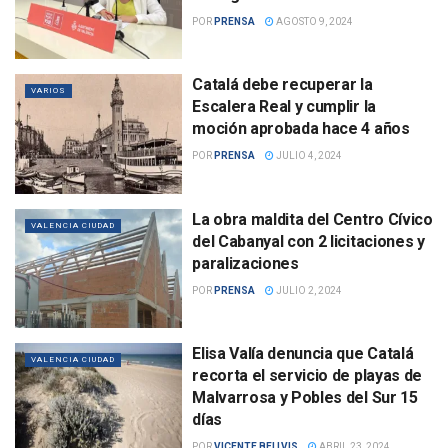
POR
PRENSA
AGOSTO 9, 2024
Catalá debe recuperar la
VARIOS
Escalera Real y cumplir la
moción aprobada hace 4 años
POR
PRENSA
JULIO 4, 2024
La obra maldita del Centro Cívico
VALENCIA CIUDAD
del Cabanyal con 2 licitaciones y
paralizaciones
POR
PRENSA
JULIO 2, 2024
Elisa Valía denuncia que Catalá
VALENCIA CIUDAD
recorta el servicio de playas de
Malvarrosa y Pobles del Sur 15
días
POR
VICENTE BELLVIS
ABRIL 23, 2024