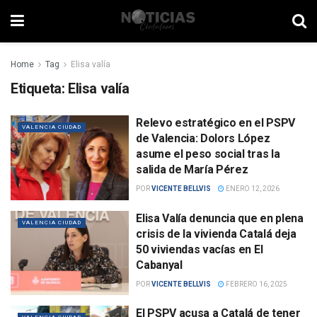
Home
Tag
Elisa valía
Etiqueta:
Elisa valía
Relevo estratégico en el PSPV
VALENCIA CIUDAD
de Valencia: Dolors López
asume el peso social tras la
salida de María Pérez
POR
VICENTE BELLVIS
ENERO 12, 2026
Elisa Valía denuncia que en plena
VALENCIA CIUDAD
crisis de la vivienda Catalá deja
50 viviendas vacías en El
Cabanyal
POR
VICENTE BELLVIS
FEBRERO 16, 2025
El PSPV acusa a Catalá de tener