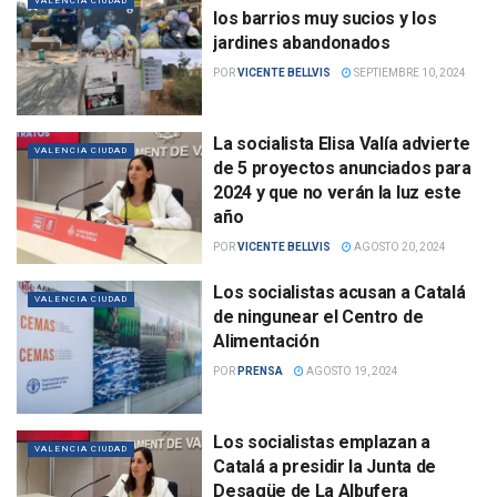
VALENCIA CIUDAD
los barrios muy sucios y los
jardines abandonados
POR
VICENTE BELLVIS
SEPTIEMBRE 10, 2024
La socialista Elisa Valía advierte
VALENCIA CIUDAD
de 5 proyectos anunciados para
2024 y que no verán la luz este
año
POR
VICENTE BELLVIS
AGOSTO 20, 2024
Los socialistas acusan a Catalá
VALENCIA CIUDAD
de ningunear el Centro de
Alimentación
POR
PRENSA
AGOSTO 19, 2024
Los socialistas emplazan a
VALENCIA CIUDAD
Catalá a presidir la Junta de
Desagüe de La Albufera