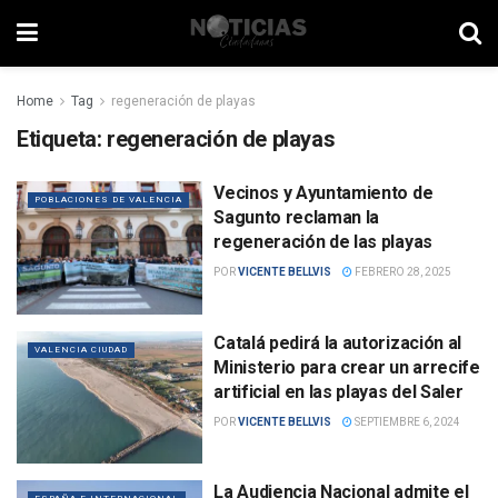
Home
Tag
regeneración de playas
Etiqueta:
regeneración de playas
Vecinos y Ayuntamiento de
POBLACIONES DE VALENCIA
Sagunto reclaman la
regeneración de las playas
POR
VICENTE BELLVIS
FEBRERO 28, 2025
Catalá pedirá la autorización al
VALENCIA CIUDAD
Ministerio para crear un arrecife
artificial en las playas del Saler
POR
VICENTE BELLVIS
SEPTIEMBRE 6, 2024
La Audiencia Nacional admite el