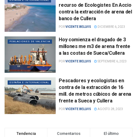
ESPAÑA E INTERNACIONAL
recurso de Ecologistes En Accio
contra la extracción de arena del
banco de Cullera
POR
VICENTE BELLVIS
DICIEMBRE 6, 2023
Hoy comienza el dragado de 3
POBLACIONES DE VALENCIA
millones me m3 de arena frente
a las costas de Sueca/Cullera
POR
VICENTE BELLVIS
SEPTIEMBRE 6, 2023
Pescadores y ecologistas en
ESPAÑA E INTERNACIONAL
contra de la extracción de 16
mill. de metros cúbicos de arena
frente a Sueca y Cullera
POR
VICENTE BELLVIS
AGOSTO 28, 2023
Tendencia
Comentarios
El último