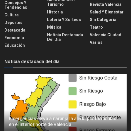
Consejos Y
Turismo
Revista Valencia
Tendencias
Historia
Salud Y Bienestar
Cultura
Lotería Y Sorteos
Sin Categoría
Deportes
Música
Teatro
Destacada
Noticia Destacada
Valencia Ciudad
Economía
Del Día
Varios
Educación
Noticia destacada del día
Emergencias eleva a naranja la alerta por tormentas
en el interior norte de Valencia