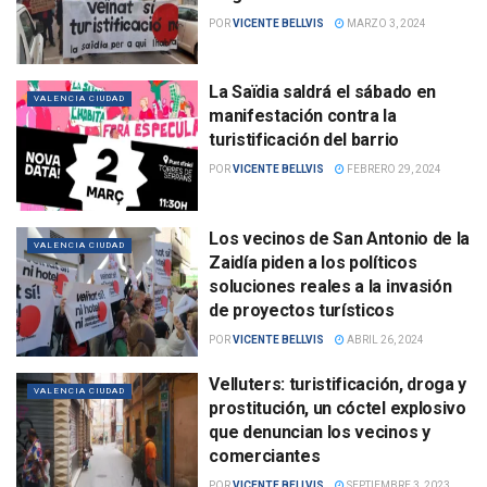
POR
VICENTE BELLVIS
MARZO 3, 2024
La Saïdia saldrá el sábado en
VALENCIA CIUDAD
manifestación contra la
turistificación del barrio
POR
VICENTE BELLVIS
FEBRERO 29, 2024
Los vecinos de San Antonio de la
VALENCIA CIUDAD
Zaidía piden a los políticos
soluciones reales a la invasión
de proyectos turísticos
POR
VICENTE BELLVIS
ABRIL 26, 2024
Velluters: turistificación, droga y
VALENCIA CIUDAD
prostitución, un cóctel explosivo
que denuncian los vecinos y
comerciantes
POR
VICENTE BELLVIS
SEPTIEMBRE 3, 2023