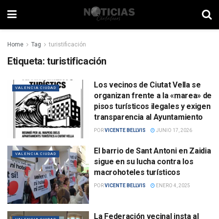
Home
Tag
turistificación
Etiqueta:
turistificación
Los vecinos de Ciutat Vella se
VALENCIA CIUDAD
organizan frente a la «marea» de
pisos turísticos ilegales y exigen
transparencia al Ayuntamiento
POR
VICENTE BELLVIS
JUNIO 17, 2026
El barrio de Sant Antoni en Zaidia
VALENCIA CIUDAD
sigue en su lucha contra los
macrohoteles turísticos
POR
VICENTE BELLVIS
ENERO 4, 2025
La Federación vecinal insta al