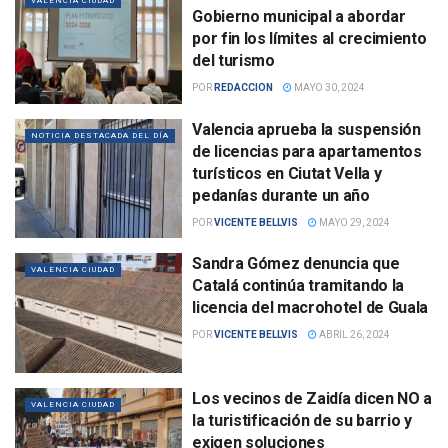
VALENCIA CIUDAD
Gobierno municipal a abordar
por fin los límites al crecimiento
del turismo
POR
REDACCION
MAYO 30, 2024
Valencia aprueba la suspensión
NOTICIA DESTACADA DEL DÍA
de licencias para apartamentos
turísticos en Ciutat Vella y
pedanías durante un año
POR
VICENTE BELLVIS
MAYO 29, 2024
Sandra Gómez denuncia que
VALENCIA CIUDAD
Catalá continúa tramitando la
licencia del macrohotel de Guala
POR
VICENTE BELLVIS
ABRIL 26, 2024
Los vecinos de Zaidía dicen NO a
VALENCIA CIUDAD
la turistificación de su barrio y
exigen soluciones